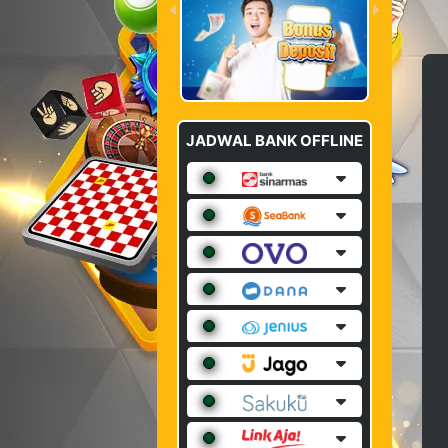
JADWAL BANK OFFLINE