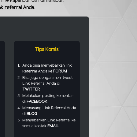
nline kapanpun dan dimanapun.
nk referral Anda
.
Tips Komisi
1.
Anda bisa menyebarkan link
Referral Anda ke
FORUM
2.
Bisa juga dengan men-tweet
Link Referral Anda di
TWITTER
3.
Melakukan posting komentar
di
FACEBOOK
4.
Memasang Link Referral Anda
di
BLOG
5.
Menyebarkan Link Referral ke
semua kontak
EMAIL