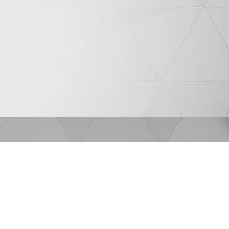
IR
Buku Mimpi
RTP Slot
ro