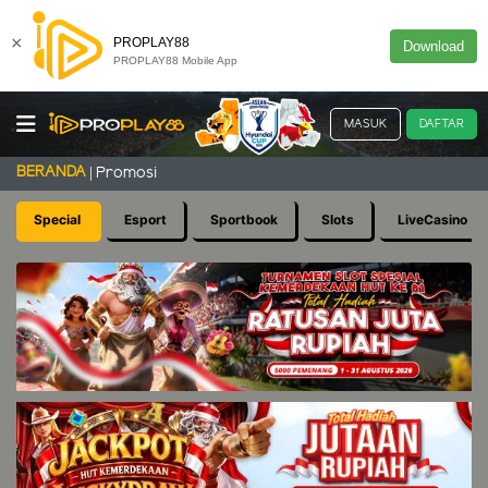
×
PROPLAY88
Download
PROPLAY88 Mobile App
MASUK
DAFTAR
BERANDA
Promosi
Special
Esport
Sportbook
Slots
LiveCasino