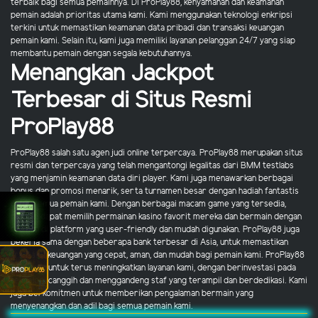
terbaik bagi semua pemainnya. Di ProPlay88, kenyamanan dan keamanan
pemain adalah prioritas utama kami. Kami menggunakan teknologi enkripsi
terkini untuk memastikan keamanan data pribadi dan transaksi keuangan
pemain kami. Selain itu, kami juga memiliki layanan pelanggan 24/7 yang siap
membantu pemain dengan segala kebutuhannya.
Menangkan Jackpot
Terbesar di Situs Resmi
ProPlay88
ProPlay88 salah satu agen judi online terpercaya. ProPlay88 merupakan situs
resmi dan terpercaya yang telah mengantongi legalitas dari BMM testlabs
yang menjamin keamanan data diri player. Kami juga menawarkan berbagai
bonus dan promosi menarik, serta turnamen besar dengan hadiah fantastis
untuk semua pemain kami. Dengan berbagai macam game yang tersedia,
pemain dapat memilih permainan kasino favorit mereka dan bermain dengan
nyaman di platform yang user-friendly dan mudah digunakan. ProPlay88 juga
bekerja sama dengan beberapa bank terbesar di Asia, untuk memastikan
transaksi keuangan yang cepat, aman, dan mudah bagi pemain kami. ProPlay88
berusaha untuk terus meningkatkan layanan kami, dengan berinvestasi pada
teknologi canggih dan menggandeng staf yang terampil dan berdedikasi. Kami
juga berkomitmen untuk memberikan pengalaman bermain yang
menyenangkan dan adil bagi semua pemain kami.