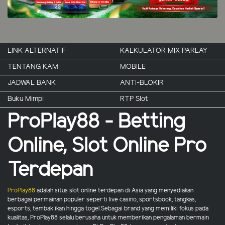
LINK ALTERNATIF
KALKULATOR MIX PARLAY
TENTANG KAMI
MOBILE
JADWAL BANK
ANTI-BLOKIR
Buku Mimpi
RTP Slot
ProPlay88 - Betting
Online, Slot Online Pro
Terdepan
ProPlay88
adalah situs slot online terdepan di Asia yang menyediakan
berbagai permainan populer seperti live casino, sportsbook, tangkas,
esports, tembak ikan hingga togel.Sebagai brand yang memiliki fokus pada
kualitas, ProPlay88 selalu berusaha untuk memberikan pengalaman bermain