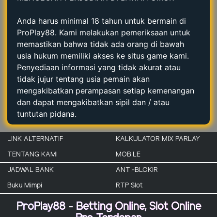
Anda harus minimal 18 tahun untuk bermain di
ProPlay88. Kami melakukan pemeriksaan untuk
memastikan bahwa tidak ada orang di bawah
usia hukum memiliki akses ke situs game kami.
Penyediaan informasi yang tidak akurat atau
tidak jujur tentang usia pemain akan
mengakibatkan perampasan setiap kemenangan
dan dapat mengakibatkan sipil dan / atau
tuntutan pidana.
LINK ALTERNATIF
KALKULATOR MIX PARLAY
TENTANG KAMI
MOBILE
JADWAL BANK
ANTI-BLOKIR
Buku Mimpi
RTP Slot
ProPlay88 - Betting Online, Slot Online