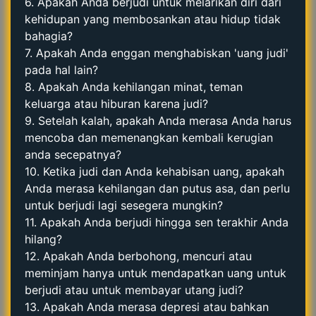
6. Apakah Anda berjudi untuk melarikan diri dari
kehidupan yang membosankan atau hidup tidak
bahagia?
7. Apakah Anda enggan menghabiskan 'uang judi'
pada hal lain?
8. Apakah Anda kehilangan minat, teman
keluarga atau hiburan karena judi?
9. Setelah kalah, apakah Anda merasa Anda harus
mencoba dan memenangkan kembali kerugian
anda secepatnya?
10. Ketika judi dan Anda kehabisan uang, apakah
Anda merasa kehilangan dan putus asa, dan perlu
untuk berjudi lagi sesegera mungkin?
11. Apakah Anda berjudi hingga sen terakhir Anda
hilang?
12. Apakah Anda berbohong, mencuri atau
meminjam hanya untuk mendapatkan uang untuk
berjudi atau untuk membayar utang judi?
13. Apakah Anda merasa depresi atau bahkan