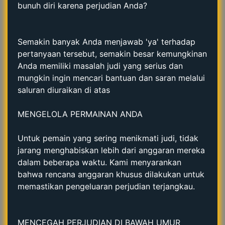
bunuh diri karena perjudian Anda?
Semakin banyak Anda menjawab 'ya' terhadap
pertanyaan tersebut, semakin besar kemungkinan
Anda memiliki masalah judi yang serius dan
mungkin ingin mencari bantuan dan saran melalui
saluran diuraikan di atas
MENGELOLA PERMAINAN ANDA
Untuk pemain yang sering menikmati judi, tidak
jarang menghabiskan lebih dari anggaran mereka
dalam beberapa waktu. Kami menyarankan
bahwa rencana anggaran khusus dilakukan untuk
memastikan pengeluaran perjudian terjangkau.
MENCEGAH PERJUDIAN DI BAWAH UMUR